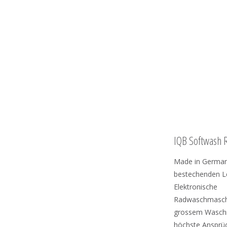
IQB Softwash 
Made in German
bestechenden L
Elektronische
Radwaschmasch
grossem Wasch
höchste Ansprüc