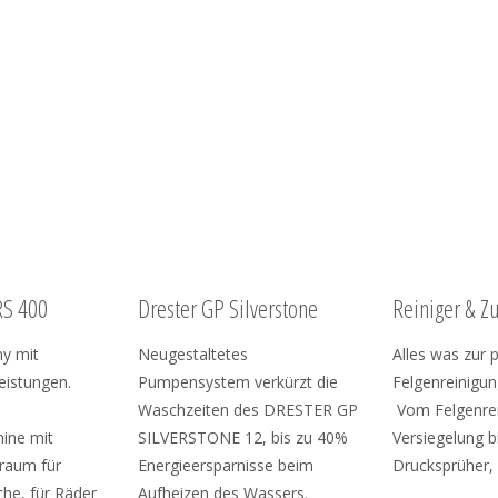
RS 400
Drester GP Silverstone
Reiniger & Z
y mit
Neugestaltetes
Alles was zur 
eistungen.
Pumpensystem verkürzt die
Felgenreinigun
Waschzeiten des DRESTER GP
Vom Felgenrei
ine mit
SILVERSTONE 12, bis zu 40%
Versiegelung b
raum für
Energieersparnisse beim
Drucksprüher, 
he, für Räder
Aufheizen des Wassers.