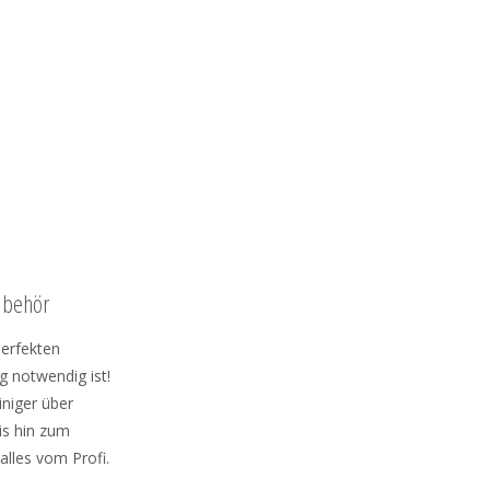
ubehör
perfekten
g notwendig ist!
niger über
is hin zum
alles vom Profi.